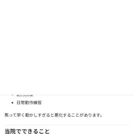
治療と回復の流れ
急性期
整復
固定
安静
対診
回復期
可動域回復
筋力回復
日常動作練習
焦って早く動かしすぎると悪化することがあります。
当院でできること